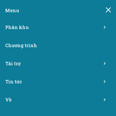
Skip
Trang này đã được dịch tự động. Tìm hiểu thêm
to
Menu
về bản dịch này.
main
content
Phân khu
Chương trình
Tài trợ
Tin tức
Về