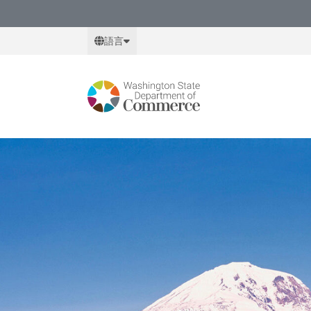
Skip
to
語言
main
content