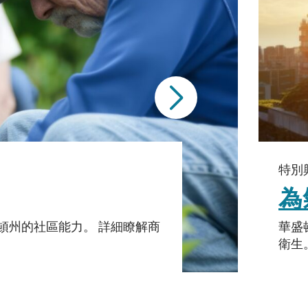
特別
為
頓州的社區能力。 詳細瞭解商
華盛
衛生。