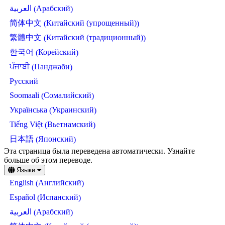
Арабский
العربية
(
)
Китайский (упрощенный)
简体中文
(
)
Китайский (традиционный)
繁體中文
(
)
Корейский
한국어
(
)
Панджаби
ਪੰਜਾਬੀ
(
)
Русский
Сомалийский
Soomaali
(
)
Украинский
Українська
(
)
Вьетнамский
Tiếng Việt
(
)
Японский
日本語
(
)
Skip
Эта страница была переведена автоматически. Узнайте
to
больше об этом переводе.
main
Языки
content
Английский
English
(
)
Испанский
Español
(
)
Арабский
العربية
(
)