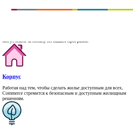
Коммерческие подразделения
Коммерция управляет бюджетом в размере 7,9 миллиарда
долларов и портфелем работ, которые укрепляют сообщества
по всему штату. Справедливость находится на переднем крае
всей нашей работы, гарантируя, что все люди в Вашингтоне
могут извлечь пользу из наших программ.
Корпус
Работая над тем, чтобы сделать жилье доступным для всех,
Commerce стремится к безопасным и доступным жилищным
решениям.