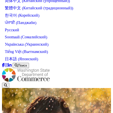
Китайский (упрощенный)
简体中文
(
)
Китайский (традиционный)
繁體中文
(
)
Корейский
한국어
(
)
Панджаби
ਪੰਜਾਬੀ
(
)
Русский
Сомалийский
Soomaali
(
)
Украинский
Українська
(
)
Вьетнамский
Tiếng Việt
(
)
Японский
日本語
(
)
Поиск