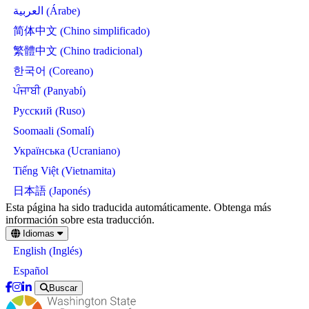
Árabe
العربية
(
)
Chino simplificado
简体中文
(
)
Chino tradicional
繁體中文
(
)
Coreano
한국어
(
)
Panyabí
ਪੰਜਾਬੀ
(
)
Ruso
Русский
(
)
Somalí
Soomaali
(
)
Ucraniano
Українська
(
)
Vietnamita
Tiếng Việt
(
)
Japonés
日本語
(
)
Skip
Esta página ha sido traducida automáticamente. Obtenga más
to
información sobre esta traducción.
main
Idiomas
content
Inglés
English
(
)
Español
Buscar