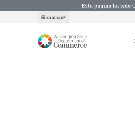
Skip
Esta página ha sido 
to
Idiomas
main
content