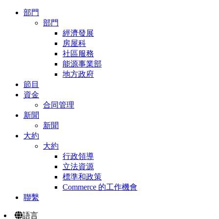
部門
部門
經濟發展
房屋科
社區服務
能源事業部
地方政府
節目
資金
合同管理
新聞
新聞
大約
大約
行政領導
立法資源
標準和政策
Commerce 的工作機會
聯繫
語言