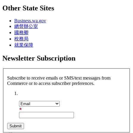
Other State Sites
Business.wa.gov
總督辦公室
國務卿
稅務局
就業保障
Newsletter Subscription
Subscribe to receive emails or SMS/text messages from
Commerce or to access subscriber preferences.
Subscription Type
Email Address