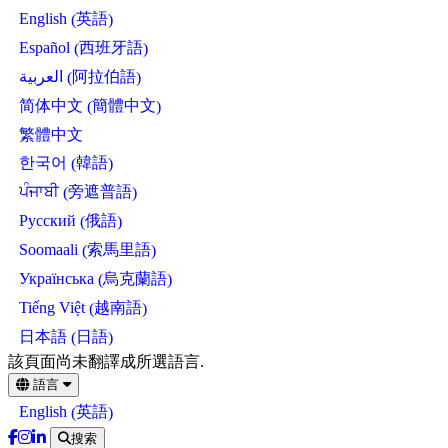
英語
English
(
)
西班牙語
Español
(
)
阿拉伯語
العربية
(
)
簡體中文
简体中文
(
)
繁體中文
韓語
한국어
(
)
旁遮普語
ਪੰਜਾਬੀ
(
)
俄語
Русский
(
)
索馬里語
Soomaali
(
)
烏克蘭語
Українська
(
)
越南語
Tiếng Việt
(
)
日語
日本語
(
)
Skip
該頁面尚未翻譯成所選語言.
to
語言
main
英語
English
(
)
content
搜索