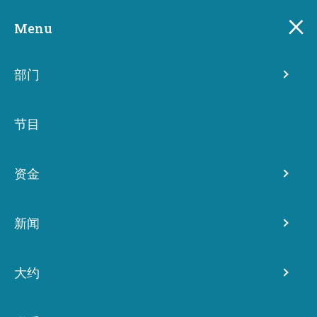
Skip
此页面已自动翻译。了解有关此翻译的更多信息。
to
Menu
main
content
部门
节目
资金
新闻
规则制定
大约