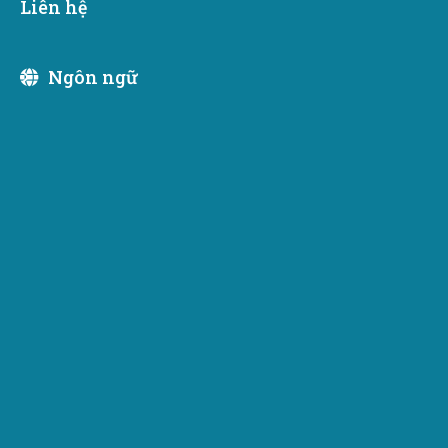
Liên hệ
Thúc đẩy Washington
Ngôn ngữ
Bộ Thương mại thúc đẩy tiểu bang trong nước và
quốc tế nhằm tạo ra các cơ hội kinh tế mới cho các
cộng đồng trên toàn tiểu bang, bao gồm việc thu hút
các doanh nghiệp và đầu tư mới đến Washington
thông qua chiến lược Chọn Washington.
Page last updated:
June 19, 2024