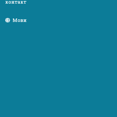
контакт
про
Мови
про
Стандарти та політики
Звіт про власний капітал