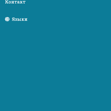
Контакт
Языки
Newsletter Subscription
Subscribe to receive emails or SMS/text messages
from Commerce or to access subscriber preferences.
Subscription Type
Email Address