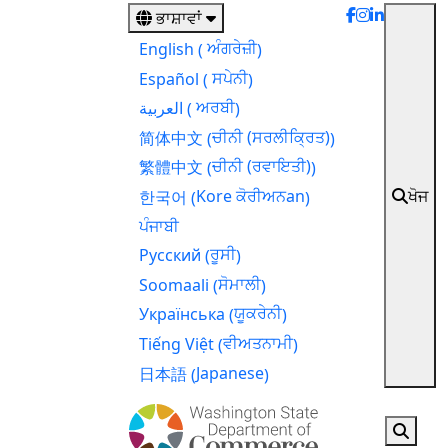
main
ਭਾਸ਼ਾਵਾਂ
content
ਅੰਗਰੇਜ਼ੀ
English
(
)
ਸਪੇਨੀ
Español
(
)
ਅਰਬੀ
العربية
(
)
ਚੀਨੀ (ਸਰਲੀਕ੍ਰਿਤ)
简体中文
(
)
ਚੀਨੀ (ਰਵਾਇਤੀ)
繁體中文
(
)
ਖੋਜ
Kore ਕੋਰੀਅਨan
한국어
(
)
ਪੰਜਾਬੀ
ਰੂਸੀ
Русский
(
)
ਸੋਮਾਲੀ
Soomaali
(
)
ਯੂਕਰੇਨੀ
Українська
(
)
ਵੀਅਤਨਾਮੀ
Tiếng Việt
(
)
Japanese
日本語
(
)