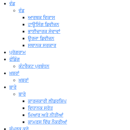
ਵੰਡ
ਵੰਡ
ਆਰਥਕ ਵਿਕਾਸ
ਹਾਊਸਿੰਗ ਡਿਵੀਜ਼ਨ
ਭਾਈਚਾਰਕ ਸੇਵਾਵਾਂ
ਊਰਜਾ ਡਿਵੀਜ਼ਨ
ਸਥਾਨਕ ਸਰਕਾਰ
ਪ੍ਰੋਗਰਾਮ
ਫੰਡਿੰਗ
ਕੰਟਰੈਕਟ ਪ੍ਰਬੰਧਨ
ਖ਼ਬਰਾਂ
ਖ਼ਬਰਾਂ
ਬਾਰੇ
ਬਾਰੇ
ਕਾਰਜਕਾਰੀ ਲੀਡਰਸ਼ਿਪ
ਵਿਧਾਨਕ ਸਰੋਤ
ਮਿਆਰ ਅਤੇ ਨੀਤੀਆਂ
ਕਾਮਰਸ ਵਿੱਚ ਨੌਕਰੀਆਂ
ਸੰਪਰਕ ਕਰੋ