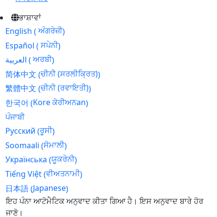
ਭਾਸ਼ਾਵਾਂ
ਅੰਗਰੇਜ਼ੀ
English
(
)
ਸਪੇਨੀ
Español
(
)
ਅਰਬੀ
العربية
(
)
ਚੀਨੀ (ਸਰਲੀਕ੍ਰਿਤ)
简体中文
(
)
ਚੀਨੀ (ਰਵਾਇਤੀ)
繁體中文
(
)
Kore ਕੋਰੀਅਨan
한국어
(
)
ਪੰਜਾਬੀ
ਰੂਸੀ
Русский
(
)
ਸੋਮਾਲੀ
Soomaali
(
)
ਯੂਕਰੇਨੀ
Українська
(
)
ਵੀਅਤਨਾਮੀ
Tiếng Việt
(
)
Japanese
日本語
(
)
Skip
ਇਹ ਪੰਨਾ ਆਟੋਮੈਟਿਕ ਅਨੁਵਾਦ ਕੀਤਾ ਗਿਆ ਹੈ। ਇਸ ਅਨੁਵਾਦ ਬਾਰੇ ਹੋਰ
to
ਜਾਣੋ।