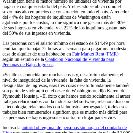
Washington tiene el menor número de unidades de vivienda por
hogar de cualquier estado del país. Y el estado se ubica como el
sexto más alto en precios de construcción en todo el país. Alrededor
del 44% de los hogares de inquilinos de Washington están
agobiados por los costos, lo que significa que gastan más del 30%
de sus ingresos en vivienda, y el 22% de los inquilinos gastan más
del 50% de sus ingresos en vivienda.
Las personas con el salario mínimo del estado de $14.49 por hora
tendrían que trabajar 72 horas a la semana para pagar una modesta
casa de alquiler de una habitación en
Fair Market Rent (FMR),
según un estudio de la
Coalición Nacional de Vivienda para
Personas de Bajos Ingresos
.
«Seattle es conocida por muchas cosas y, desafortunadamente, el
nivel de inseguridad de la vivienda, la falta de vivienda, la
desigualdad de ingresos, esas tres cosas desafortunadamente también
son parte de vivir aquí en el oeste de Washington», dijo Karen, de
Plymouth Housing. «El éxito que hemos tenido socialmente al atraer
trabajos relacionados con la industria del software, relacionados con
la tecnología, relacionados con la industria aeroespacial, todos esos
trabajos bien remunerados significan que es mucho más difícil para
las personas de bajos ingresos encontrar un lugar para vivir».
Incluso la
autoridad regional de personas sin hogar del condado de
King
proyecta que las personas sin hogar crecerán de más de 53,000