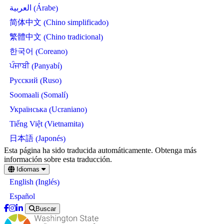
Árabe
العربية
(
)
Chino simplificado
简体中文
(
)
Chino tradicional
繁體中文
(
)
Coreano
한국어
(
)
Panyabí
ਪੰਜਾਬੀ
(
)
Ruso
Русский
(
)
Somalí
Soomaali
(
)
Ucraniano
Українська
(
)
Vietnamita
Tiếng Việt
(
)
Japonés
日本語
(
)
Skip
Esta página ha sido traducida automáticamente. Obtenga más
to
información sobre esta traducción.
main
Idiomas
content
Inglés
English
(
)
Español
Buscar