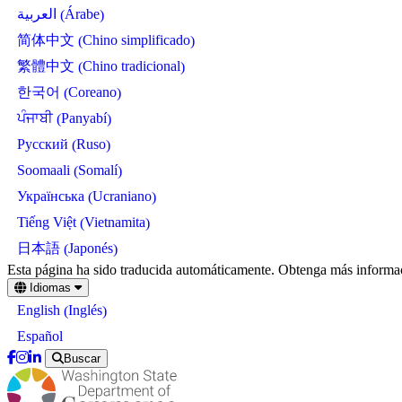
Árabe
العربية
(
)
Chino simplificado
简体中文
(
)
Chino tradicional
繁體中文
(
)
Coreano
한국어
(
)
Panyabí
ਪੰਜਾਬੀ
(
)
Ruso
Русский
(
)
Somalí
Soomaali
(
)
Ucraniano
Українська
(
)
Vietnamita
Tiếng Việt
(
)
Japonés
日本語
(
)
Skip
Esta página ha sido traducida automáticamente. Obtenga más informac
to
Idiomas
main
Inglés
English
(
)
content
Español
Buscar