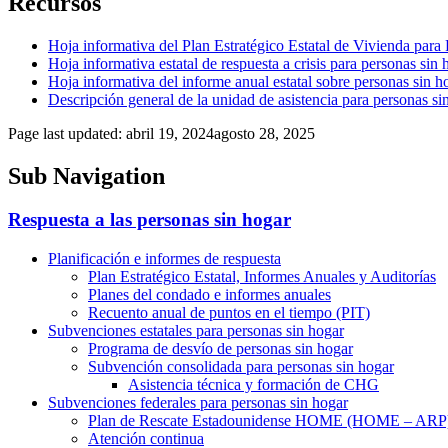
Recursos
Hoja informativa del Plan Estratégico Estatal de Vivienda par
Hoja informativa estatal de respuesta a crisis para personas si
Hoja informativa del informe anual estatal sobre personas sin 
Descripción general de la unidad de asistencia para personas s
Page last updated:
abril 19, 2024
agosto 28, 2025
Sub Navigation
Respuesta a las personas sin hogar
Planificación e informes de respuesta
Plan Estratégico Estatal, Informes Anuales y Auditorías
Planes del condado e informes anuales
Recuento anual de puntos en el tiempo (PIT)
Subvenciones estatales para personas sin hogar
Programa de desvío de personas sin hogar
Subvención consolidada para personas sin hogar
Asistencia técnica y formación de CHG
Subvenciones federales para personas sin hogar
Plan de Rescate Estadounidense HOME (HOME – ARP
Atención continua