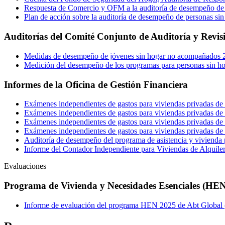
Respuesta de Comercio y OFM a la auditoría de desempeño 
Plan de acción sobre la auditoría de desempeño de personas 
Auditorías del Comité Conjunto de Auditoría y Revisi
Medidas de desempeño de jóvenes sin hogar no acompañados 
Medición del desempeño de los programas para personas sin h
Informes de la Oficina de Gestión Financiera
Exámenes independientes de gastos para viviendas privadas de 
Exámenes independientes de gastos para viviendas privadas de
Exámenes independientes de gastos para viviendas privadas de 
Exámenes independientes de gastos para viviendas privadas de
Auditoría de desempeño del programa de asistencia y vivienda
Informe del Contador Independiente para Viviendas de Alquile
Evaluaciones
Programa de Vivienda y Necesidades Esenciales (HE
Informe de evaluación del programa HEN 2025 de Abt Global