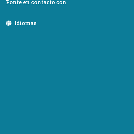
Ponte en contacto con
Respuesta a las personas sin hogar
Idiomas
Are you homeless or about to
become homeless?
Commerce programs do not provide direct
assistance. Contact a local Coordinated Entry
program for more help.
View Local Coordinated Entry Sites