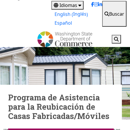
main
Idiomas
content
Buscar
Inglés
English
(
)
Español
Programa de Asistencia
para la Reubicación de
Casas Fabricadas/Móviles
Propiedad de la vivienda