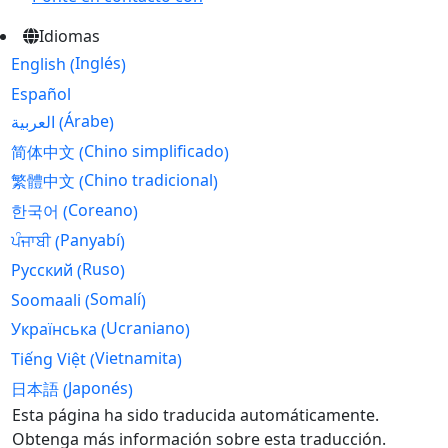
Idiomas
Inglés
English
(
)
Español
Árabe
العربية
(
)
Chino simplificado
简体中文
(
)
Chino tradicional
繁體中文
(
)
Coreano
한국어
(
)
Panyabí
ਪੰਜਾਬੀ
(
)
Ruso
Русский
(
)
Somalí
Soomaali
(
)
Ucraniano
Українська
(
)
Vietnamita
Tiếng Việt
(
)
Japonés
日本語
(
)
Skip
Esta página ha sido traducida automáticamente.
to
Obtenga más información sobre esta traducción.