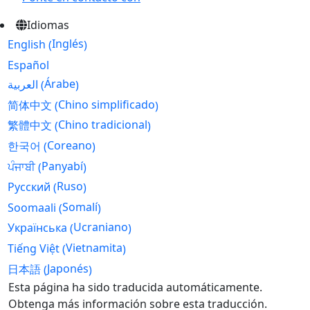
Idiomas
Inglés
English
(
)
Español
Árabe
العربية
(
)
Chino simplificado
简体中文
(
)
Chino tradicional
繁體中文
(
)
Coreano
한국어
(
)
Panyabí
ਪੰਜਾਬੀ
(
)
Ruso
Русский
(
)
Somalí
Soomaali
(
)
Ucraniano
Українська
(
)
Vietnamita
Tiếng Việt
(
)
Japonés
日本語
(
)
Skip
Esta página ha sido traducida automáticamente.
to
Obtenga más información sobre esta traducción.