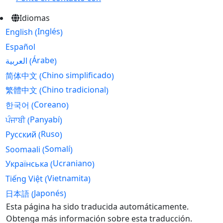
Idiomas
Inglés
English
(
)
Español
Árabe
العربية
(
)
Chino simplificado
简体中文
(
)
Chino tradicional
繁體中文
(
)
Coreano
한국어
(
)
Panyabí
ਪੰਜਾਬੀ
(
)
Ruso
Русский
(
)
Somalí
Soomaali
(
)
Ucraniano
Українська
(
)
Vietnamita
Tiếng Việt
(
)
Japonés
日本語
(
)
Skip
Esta página ha sido traducida automáticamente.
to
Obtenga más información sobre esta traducción.