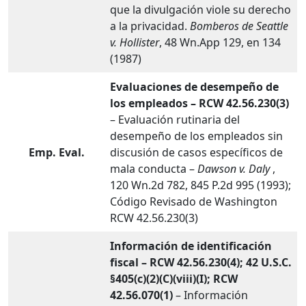
que la divulgación viole su derecho
a la privacidad.
Bomberos de Seattle
v. Hollister
, 48 Wn.App 129, en 134
(1987)
Evaluaciones de desempeño de
los empleados – RCW 42.56.230(3)
– Evaluación rutinaria del
desempeño de los empleados sin
Emp. Eval.
discusión de casos específicos de
mala conducta –
Dawson v. Daly
,
120 Wn.2d 782, 845 P.2d 995 (1993);
Código Revisado de Washington
RCW 42.56.230(3)
Información de identificación
fiscal – RCW 42.56.230(4); 42 U.S.C.
§405(c)(2)(C)(viii)(I); RCW
42.56.070(1)
– Información