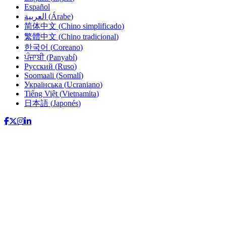
Español
العربية
(
Árabe
)
简体中文
(
Chino simplificado
)
繁體中文
(
Chino tradicional
)
한국어
(
Coreano
)
ਪੰਜਾਬੀ
(
Panyabí
)
Русский
(
Ruso
)
Soomaali
(
Somalí
)
Українська
(
Ucraniano
)
Tiếng Việt
(
Vietnamita
)
日本語
(
Japonés
)