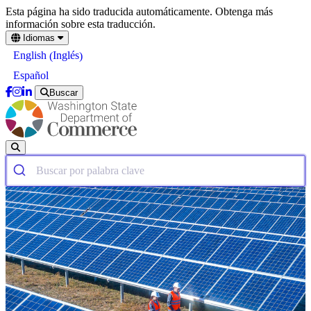
Skip
Esta página ha sido traducida automáticamente. Obtenga más
to
información sobre esta traducción.
main
Idiomas
content
Inglés
English
(
)
Español
Buscar