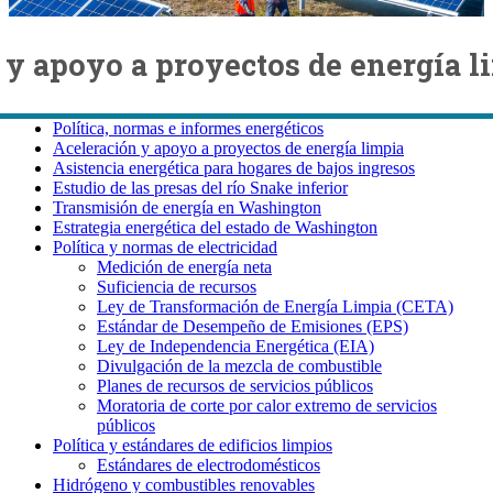
 y apoyo a proyectos de energía l
Política, normas e informes energéticos
Política, normas e informes energéticos
Aceleración y apoyo a proyectos de energía limpia
Asistencia energética para hogares de bajos ingresos
Estudio de las presas del río Snake inferior
Transmisión de energía en Washington
Estrategia energética del estado de Washington
Política y normas de electricidad
Medición de energía neta
Suficiencia de recursos
Ley de Transformación de Energía Limpia (CETA)
Estándar de Desempeño de Emisiones (EPS)
Ley de Independencia Energética (EIA)
Divulgación de la mezcla de combustible
Planes de recursos de servicios públicos
Moratoria de corte por calor extremo de servicios
públicos
Política y estándares de edificios limpios
Estándares de electrodomésticos
Hidrógeno y combustibles renovables