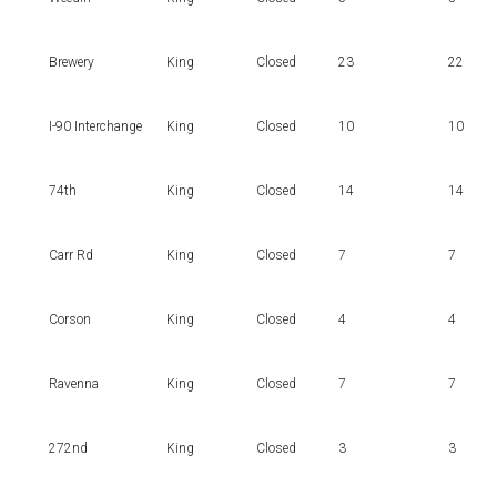
Brewery
King
Closed
23
22
I-90 Interchange
King
Closed
10
10
74th
King
Closed
14
14
Carr Rd
King
Closed
7
7
Corson
King
Closed
4
4
Ravenna
King
Closed
7
7
272nd
King
Closed
3
3