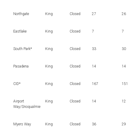
Northgate
King
Closed
27
26
Eastlake
King
Closed
7
7
South Park*
King
Closed
33
30
Pasadena
King
Closed
14
14
CID*
King
Closed
167
151
Airport
King
Closed
14
12
Way/Snoqualmie
Myers Way
King
Closed
36
29