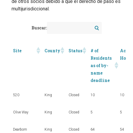
de otros socios debido a que el derecho de paso es
multijurisdiccional.
Buscar:
Site
County
Status
# of
Accep
Residents
Housi
as of by-
name
deadline
520
King
Closed
10
10
Olive Way
King
Closed
5
5
Dearborn
King
Closed
64
54