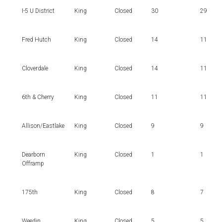
I-5 U District
King
Closed
30
29
Fred Hutch
King
Closed
14
11
Cloverdale
King
Closed
14
11
6th & Cherry
King
Closed
11
11
Allison/Eastlake
King
Closed
9
9
Dearborn
King
Closed
1
1
Offramp
175th
King
Closed
8
7
Weedin
King
Closed
5
5