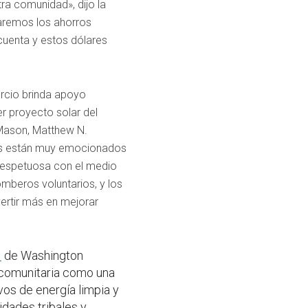
tra comunidad», dijo la
izaremos los ahorros
cuenta y estos dólares
rcio brinda apoyo
r proyecto solar del
 Mason, Matthew N.
s están muy emocionados
 respetuosa con el medio
mberos voluntarios, y los
vertir más en mejorar
1
de Washington
d comunitaria como una
vos de energía limpia y
dades tribales y