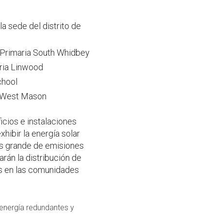
a sede del distrito de
 Primaria South Whidbey
aria Linwood
chool
e West Mason
icios e instalaciones
xhibir la energía solar
ás grande de emisiones
rán la distribución de
cas en las comunidades
energía redundantes y