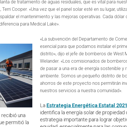
planta de tratamiento de aguas residuales, que es vital para nues
 Terri Cooper. «Una vez que el panel solar esté en su lugar, util
espaldar el mantenimiento y las mejoras operativas. Cada dólar 
iferencia para Medical Lake».
«La subvención del Departamento de Come
esencial para que podamos instalar el prime
distrito», dijo el jefe de bomberos de West
Welander. «Los comisionados de bombero
de pasar a una era de energía sostenible y
ambiente. Somos un pequeño distrito de bo
ahorros de este proyecto nos permitirán in
nuestros servicios a nuestra comunidad».
La
Estrategia Energética Estatal 202
identifica la energía solar de propieda
 recibió una
estrategia importante para lograr objeti
e permitió la
equidad, especialmente para las comuni