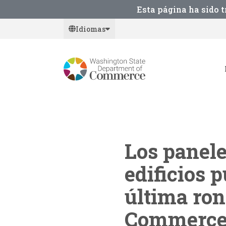
Skip
Esta página ha sido 
to
Idiomas
main
content
Los panele
edificios p
última ro
Commerc