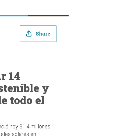
Share
r 14
stenible y
e todo el
ció hoy $1.4 millones
neles solares en