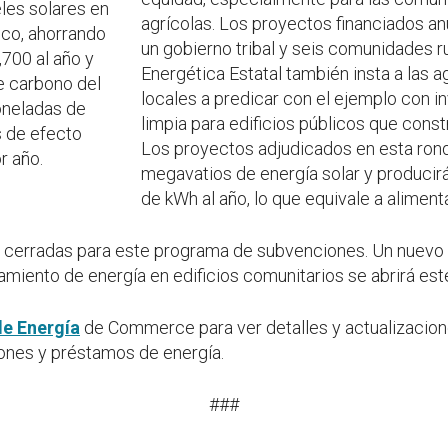
les solares en
agrícolas. Los proyectos financiados a
ico, ahorrando
un gobierno tribal y seis comunidades ru
700 al año y
Energética Estatal también insta a las a
e carbono del
locales a predicar con el ejemplo con i
toneladas de
limpia para edificios públicos que constr
 de efecto
Los proyectos adjudicados en esta ron
r año.
megavatios de energía solar y producir
de kWh al año, lo que equivale a alimen
n cerradas para este programa de subvenciones. Un nuevo 
miento de energía en edificios comunitarios se abrirá este
de Energía
de Commerce para ver detalles y actualizacion
nes y préstamos de energía.
###