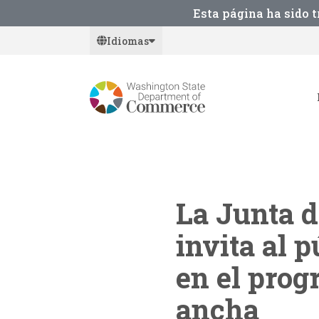
Skip
Esta página ha sido 
to
Idiomas
main
content
La Junta 
invita al 
en el prog
ancha