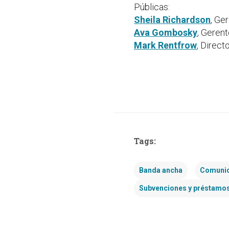
Públicas:
Sheila Richardson
, Ge
Ava Gombosky
, Geren
Mark Rentfrow
, Direct
Tags:
Banda ancha
Comunic
Subvenciones y préstamo