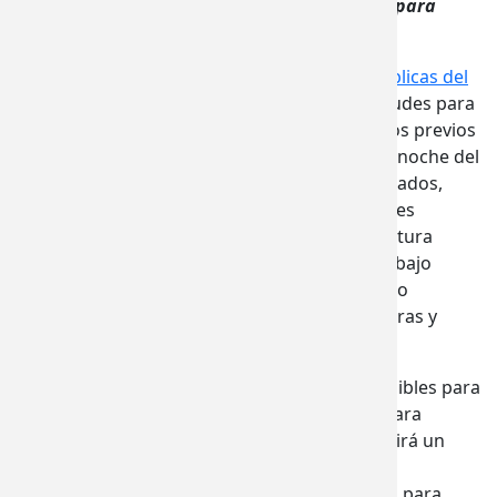
construcción, preconstrucción y emergencia para
Русский
proyectos de infraestructura pública
OLIMPIA, Washington. –La
Junta de Obras Públicas del
Soomaal
Estado de Washington
está aceptando solicitudes para
la construcción de infraestructura y préstamos previos
Українсь
a la construcción, desde ahora hasta la medianoche del
12 de julio. Pueden postularse ciudades, condados,
Tiếng Việ
distritos de propósito especial y organizaciones
cuasimunicipales. Los sistemas de infraestructura
日本語
(
J
elegibles para los préstamos estatales a muy bajo
interés incluyen agua doméstica, alcantarillado
sanitario, desechos sólidos y reciclaje, carreteras y
calles, puentes y aguas pluviales.
Aproximadamente
$68 millones
están disponibles para
préstamos
de construcción
y
$17 millones
para
préstamos
previos a la construcción
. Se abrirá un
nuevo ciclo de solicitud cada seis meses para
préstamos de construcción y cada tres meses para