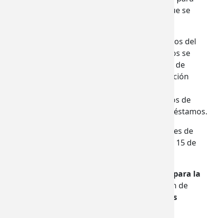
préstamos previos a la construcción, hasta que se
agoten todos los fondos asignados.
Este es el primer ciclo de solicitud de préstamos del
nuevo presupuesto estatal 2019-21. Los fondos se
otorgan a proyectos que pasan por el umbral de
calificación basado en un proceso de clasificación
competitivo. Dependiendo del número y las
calificaciones de los solicitantes, no hay fondos de
garantía disponibles para futuros ciclos de préstamos.
La calificación y clasificación para las solicitudes de
construcción y preconstrucción comenzará el 15 de
julio y se esperan adjudicaciones en agosto.
Las solicitudes de préstamos de
emergencia para la
construcción
permanecen abiertas por orden de
llegada, hasta que se agoten los
$4.7 millones
reservados para este programa.