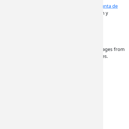
Visite la página web de financiamiento de la
Junta de
Obras Públicas
para obtener más información y
completar la solicitud en línea.
Newsletter Subscription
Subscribe to receive emails or SMS/text messages from
Commerce or to access subscriber preferences.
Subscription Type
Email Address