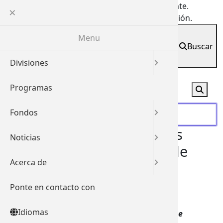
Skip
Esta página ha sido traducida automáticamente.
to
Obtenga más información sobre esta traducción.
main
Idiomas
Menu
content
Buscar
Inglés
English
(
)
Divisio
Portal 
Archiv
Acerca 
Español
Divisiones
English
(
Des
Lid
Div
Rec
Programas
Español
Ser
Nor
Div
Em
Adm
Fondos
العربية
(
Á
La Junta de Obras Públicas
Noticias
简体中文
ahora acepta solicitudes de
Acerca de
繁體中文
préstamo
Ponte en contacto con
한국어
(
C
junio 12, 2019
Share
Idiomas
ਪੰਜਾਬੀ
(
Pa
Nuevos fondos disponibles para préstamos de