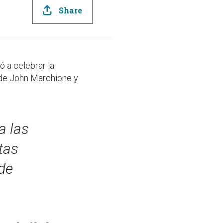
Share
 a celebrar la
lde John Marchione y
a las
tas
 de