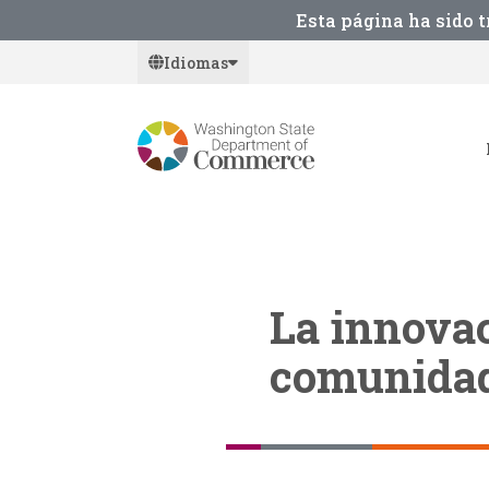
Skip
Esta página ha sido 
to
Idiomas
main
content
La innova
comunidad