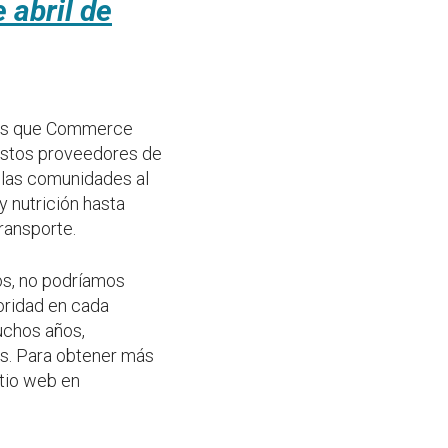
 abril de
 las que Commerce
 Estos proveedores de
r las comunidades al
 nutrición hasta
ransporte.
os, no podríamos
oridad en cada
uchos años,
os. Para obtener más
itio web en