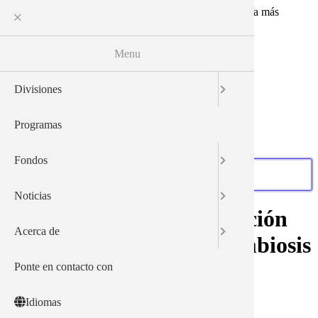
Skip
Esta página ha sido traducida automáticamente. Obtenga más
to
información sobre esta traducción.
main
Idiomas
content
Menu
Inglés
English
(
)
Español
Divisiones
English
(
I
Divisio
Portal d
Archivo
Acerca
Buscar
D
L
D
R
Programas
Español
S
N
D
E
Fondos
العربية
(
Ár
A
Noticias
简体中文
Oportunidad de financiación
Acerca de
繁體中文
de la subvención para simbiosis
industrial
Ponte en contacto con
한국어
(
C
Idiomas
ਪੰਜਾਬੀ
(
Pa
Opportunity Type:
Request for Application (RFA)