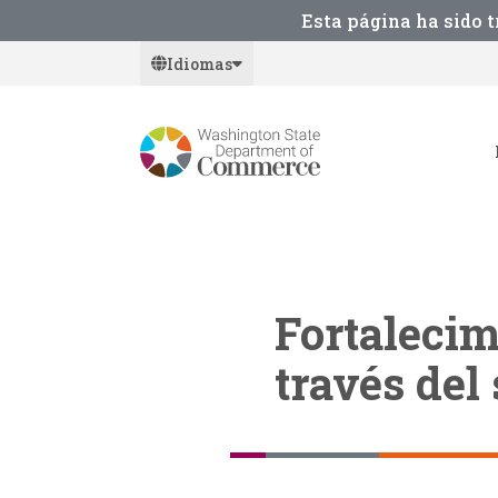
Skip
Esta página ha sido 
to
Idiomas
main
content
Fortalecim
través del