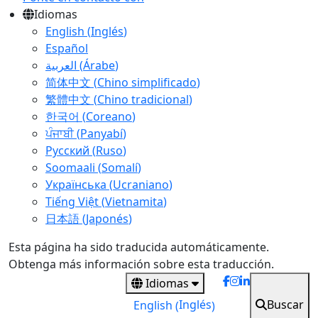
Idiomas
English
(
Inglés
)
Español
العربية
(
Árabe
)
简体中文
(
Chino simplificado
)
繁體中文
(
Chino tradicional
)
한국어
(
Coreano
)
ਪੰਜਾਬੀ
(
Panyabí
)
Русский
(
Ruso
)
Soomaali
(
Somalí
)
Українська
(
Ucraniano
)
Tiếng Việt
(
Vietnamita
)
日本語
(
Japonés
)
Skip
Esta página ha sido traducida automáticamente.
to
Obtenga más información sobre esta traducción.
main
Idiomas
content
Buscar
Inglés
English
(
)