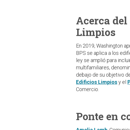
Acerca del
Limpios
En 2019, Washington apro
BPS se aplica a los edif
ley se amplió para inclu
multifamiliares, denomi
debajo de su objetivo 
Edificios Limpios
y el
P
Comercio.
Ponte en c
Amelia Lamb
, Comunic