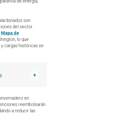
arativa de energía,
galardonados son
ciones del sector
l
Mapa de
ington, lo que
 y cargas históricas se
s
 invernadero en
bvenciones reembolsarán
dando a reducir las