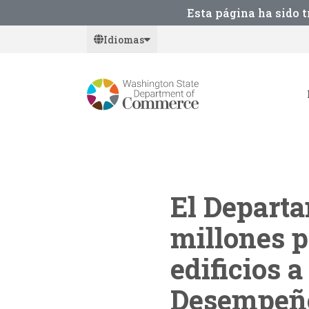
Skip
Esta página ha sido 
to
Idiomas
main
content
El Departa
millones p
edificios 
Desempeño