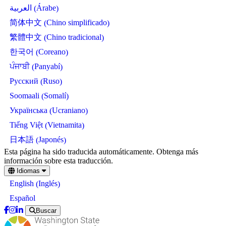
Árabe
العربية
(
)
Chino simplificado
简体中文
(
)
Chino tradicional
繁體中文
(
)
Coreano
한국어
(
)
Panyabí
ਪੰਜਾਬੀ
(
)
Ruso
Русский
(
)
Somalí
Soomaali
(
)
Ucraniano
Українська
(
)
Vietnamita
Tiếng Việt
(
)
Japonés
日本語
(
)
Skip
Esta página ha sido traducida automáticamente. Obtenga más
to
información sobre esta traducción.
main
Idiomas
content
Inglés
English
(
)
Español
Buscar