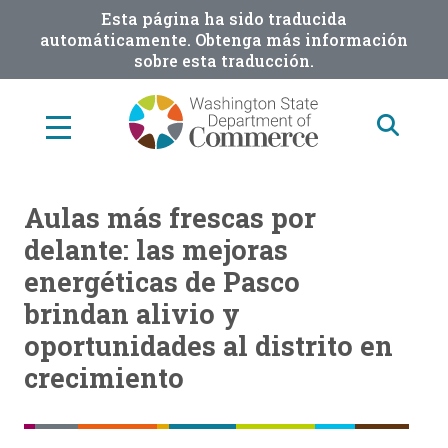
Skip
Esta página ha sido traducida
to
automáticamente. Obtenga más información
sobre esta traducción.
main
content
Aulas más frescas por
delante: las mejoras
energéticas de Pasco
brindan alivio y
oportunidades al distrito en
crecimiento