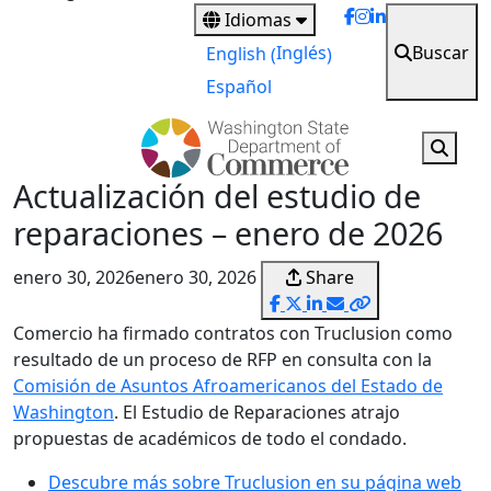
main
Idiomas
content
Buscar
Inglés
English
(
)
Español
Actualización del estudio de
reparaciones – enero de 2026
enero 30, 2026
enero 30, 2026
Share
Comercio ha firmado contratos con Truclusion como
resultado de un proceso de RFP en consulta con la
Comisión de Asuntos Afroamericanos del Estado de
Washington
. El Estudio de Reparaciones atrajo
propuestas de académicos de todo el condado.
Descubre más sobre Truclusion en su página web