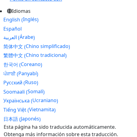
Idiomas
Inglés
English
(
)
Español
Árabe
العربية
(
)
Chino simplificado
简体中文
(
)
Chino tradicional
繁體中文
(
)
Coreano
한국어
(
)
Panyabí
ਪੰਜਾਬੀ
(
)
Ruso
Русский
(
)
Somalí
Soomaali
(
)
Ucraniano
Українська
(
)
Vietnamita
Tiếng Việt
(
)
Japonés
日本語
(
)
Skip
Esta página ha sido traducida automáticamente.
to
Obtenga más información sobre esta traducción.