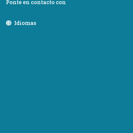
Ponte en contacto con
Idiomas
El Departamento de Comercio se complace en recibir a
una de nuestras delegaciones más grandes en la Aircraft
Interiors Expo en Hamburgo, Alemania, esta semana.